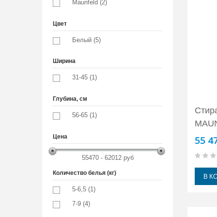
Maunfeld (2)
Цвет
Белый (5)
Ширина
31-45 (1)
Глубина, см
Стир
56-65 (1)
MAU
Цена
55 4
55470 - 62012 руб
Количество белья (кг)
В К
5-6,5 (1)
7-9 (4)