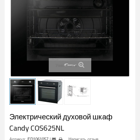
Увеличить
Электрический духовой шкаф
Candy COS625NL
Артикул:
ED1061057
Написать отзыв