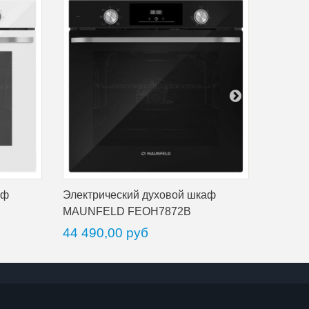
аф
Электрический духовой шкаф
Электр
MAUNFELD FEOH7872B
MAUNF
44 490,00 руб
48 99