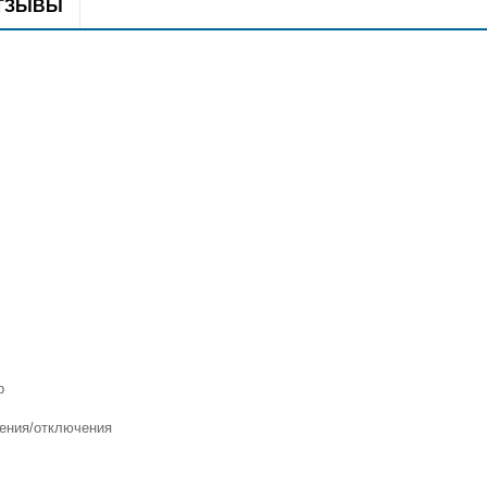
ТЗЫВЫ
р
ения/отключения