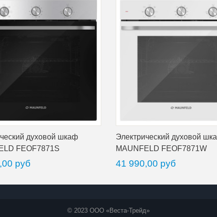
ческий духовой шкаф
Электрический духовой шк
ELD FEOF7871S
MAUNFELD FEOF7871W
,00 руб
41 990,00 руб
© 2023 ООО «Веста-Трейд»