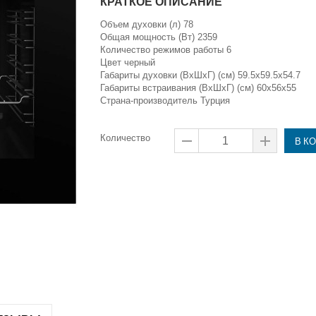
КРАТКОЕ ОПИСАНИЕ
Объем духовки (л) 78
Общая мощность (Вт) 2359
Количество режимов работы 6
Цвет черный
Габариты духовки (ВxШxГ) (см) 59.5x59.5x54.7
Габариты встраивания (ВxШxГ) (см) 60x56x55
Страна-производитель Турция
Количество
В К