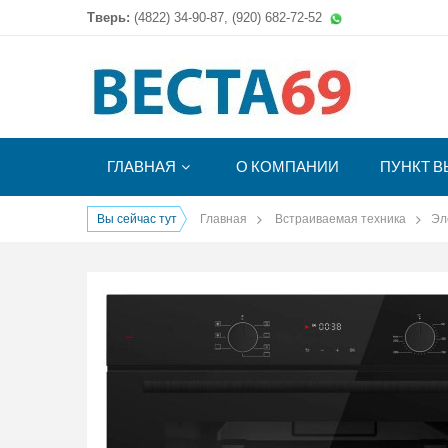
Тверь:
(4822)
34-90-87, (920) 682-72-52
ГЛАВНАЯ
О КОМПАНИИ
ПУНКТ В
Вы сейчас тут
Главная
Встраиваемая техника
Эл