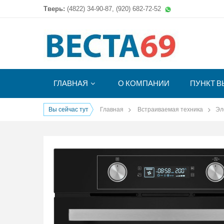
Тверь:
(4822)
34-90-87, (920) 682-72-52
ГЛАВНАЯ
О КОМПАНИИ
ПУНКТ В
Вы сейчас тут
Главная
Встраиваемая техника
Эл