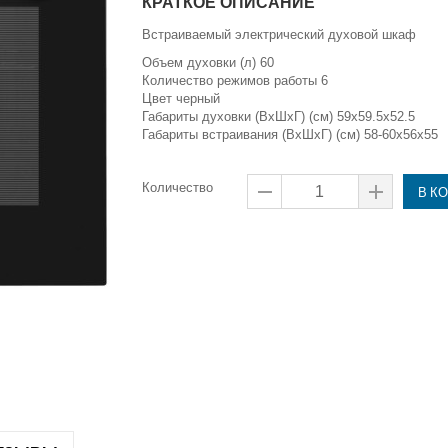
КРАТКОЕ ОПИСАНИЕ
Встраиваемый электрический духовой шкаф
Объем духовки (л) 60
Количество режимов работы 6
Цвет
черный
Габариты духовки (ВxШxГ) (см) 59x59.5x52.5
Габариты встраивания (ВxШxГ) (см) 58-60x56x55
Количество
В К