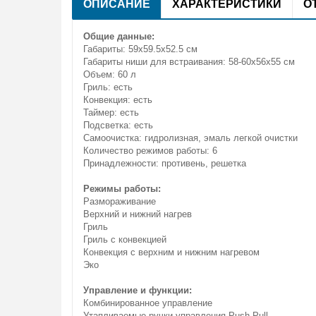
ОПИСАНИЕ
ХАРАКТЕРИСТИКИ
О
Общие данные:
Габариты: 59х59.5х52.5 см
Габариты ниши для встраивания: 58-60х56х55 см
Объем: 60 л
Гриль: есть
Конвекция: есть
Таймер: есть
Подсветка: есть
Самоочистка: гидролизная, эмаль легкой очистки
Количество режимов работы: 6
Принадлежности: противень, решетка
Режимы работы:
Размораживание
Верхний и нижний нагрев
Гриль
Гриль с конвекцией
Конвекция с верхним и нижним нагревом
Эко
Управление и функции:
Комбинированное управление
Утапливаемые ручки управления Push Pull