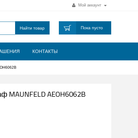
Мой аккаунт
Пока пусто
Найти товар
ЛАШЕНИЯ
КОНТАКТЫ
EOH6062B
каф MAUNFELD AEOH6062B