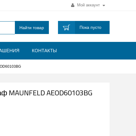
Мой аккаунт
Пока пусто
Найти товар
ЛАШЕНИЯ
КОНТАКТЫ
EOD60103BG
каф MAUNFELD AEOD60103BG