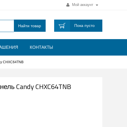
Мой аккаунт
Пока пусто
Найти товар
ЛАШЕНИЯ
КОНТАКТЫ
ndy CHXC64TNB
анель Candy CHXC64TNB