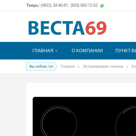
Тверь:
(4822)
34-90-87, (920) 682-72-52
ГЛАВНАЯ
О КОМПАНИИ
ПУНКТ В
Вы сейчас тут
Главная
Встраиваемая техника
Эл