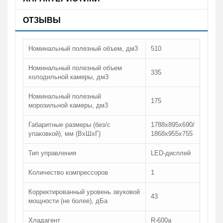
ОТЗЫВЫ
Номинальный полезный объем, дм3
510
Номинальный полезный объем
335
холодильной камеры, дм3
Номинальный полезный
175
морозильной камеры, дм3
Габаритные размеры (без/с
1788х895х690/
упаковкой), мм (ВхШхГ)
1868х955х755
Тип управления
LED-дисплей
Количество компрессоров
1
Корректированный уровень звуковой
43
мощности (не более), дБа
Хладагент
R-600a