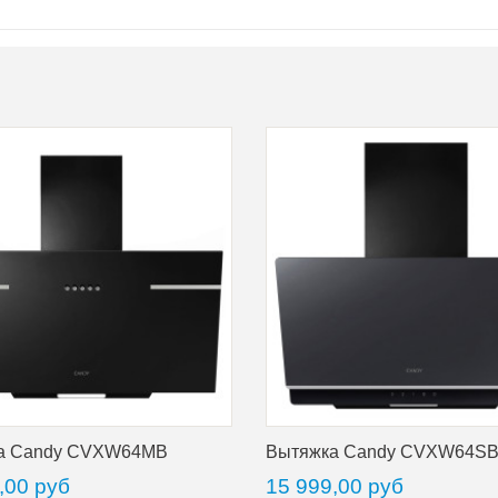
а Candy CVXW64MB
Вытяжка Candy CVXW64S
,00 руб
15 999,00 руб