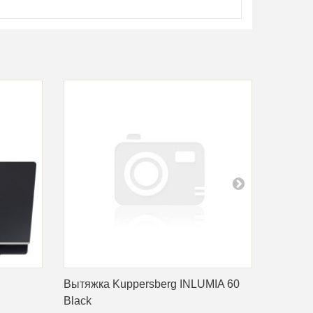
B
Вытяжка Kuppersberg INLUMIA 60
Вытяжк
Black
11 090