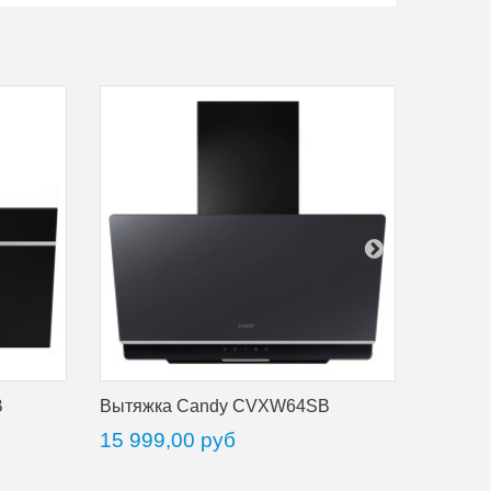
B
Вытяжка Candy CVXW64SB
Вытяжк
Black
15 999,00 руб
19 79