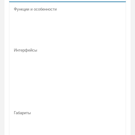
Функции и особенности
Цифровой
тюнер
DVB-T, DVB-T2, DVB-C
Поддержка
HDR
Есть
Телетекст
Есть
Операционная
система
Android
Интерфейсы
Поддержка
Bluetooth
Есть
Поддержка
Wi-Fi
Есть
Число входов
HDMI
3
Поддержка
DLNA
Есть
Разъемы и
интерфейсы
CI, HDMI, RCA, USB
Габариты
Вес
4.5 кг
Размеры
(ШхВхГ)
730 x 470 x 180 мм