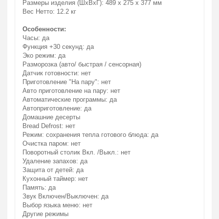
Размеры изделия (ШxВxГ): 489 x 275 x 377 мм
Вес Нетто: 12.2 кг
Особенности:
Часы: да
Функция +30 секунд: да
Эко режим: да
Разморозка (авто/ быстрая / сенсорная)
Датчик готовности: нет
Приготовление "На пару": нет
Авто приготовление на пару: нет
Автоматические программы: да
Автоприготовление: да
Домашние десерты
Bread Defrost: нет
Режим: сохранения тепла готового блюда: да
Очистка паром: нет
Поворотный столик Вкл. /Выкл.: нет
Удаление запахов: да
Защита от детей: да
Кухонный таймер: нет
Память: да
Звук Включен/Выключен: да
Выбор языка меню: нет
Другие режимы