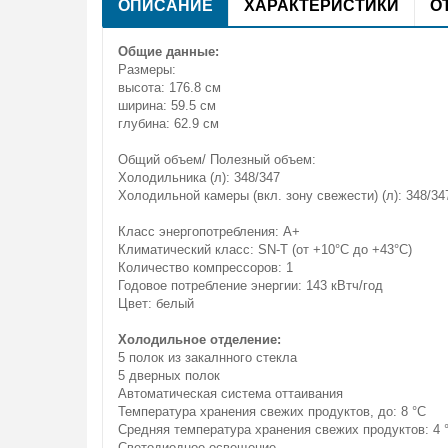
ОПИСАНИЕ
ХАРАКТЕРИСТИКИ
О
Общие данные:
Размеры:
высота: 176.8 см
ширина: 59.5 см
глубина: 62.9 см
Общий объем/ Полезный объем:
Холодильника (л): 348/347
Холодильной камеры (вкл. зону свежести) (л): 348/34
Класс энергопотребления: A+
Климатический класс: SN-T (от +10°С до +43°С)
Количество компрессоров: 1
Годовое потребление энергии: 143 кВтч/год
Цвет: белый
Холодильное отделение:
5 полок из закалнного стекла
5 дверных полок
Автоматическая система оттаивания
Температура хранения свежих продуктов, до: 8 °C
Средняя температура хранения свежих продуктов: 4 
Светодиодное освещение