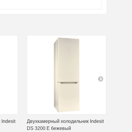
Indesit
Двухкамерный холодильник Indesit
Двухка
DS 3200 E бежевый
DS 320