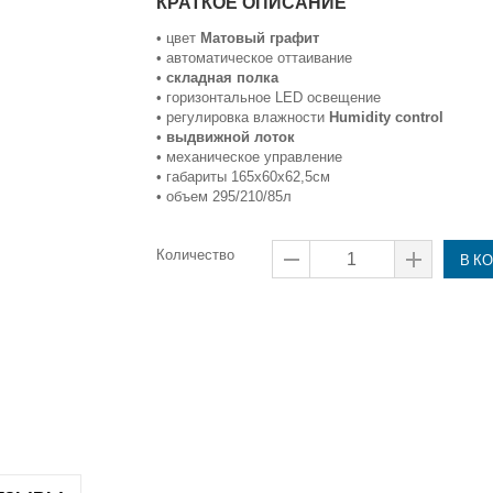
КРАТКОЕ ОПИСАНИЕ
• цвет
Матовый графит
• автоматическое оттаивание
•
складная полка
• горизонтальное LED освещение
• регулировка влажности
Humidity control
•
выдвижной лоток
• механическое управление
• габариты 165х60х62,5см
• объем 295/210/85л
Количество
В К