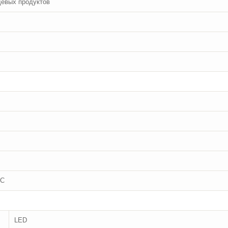
щевых продуктов
°C
LED