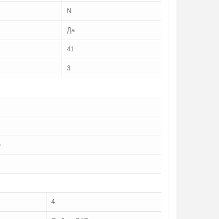
N
Да
41
3
5
4