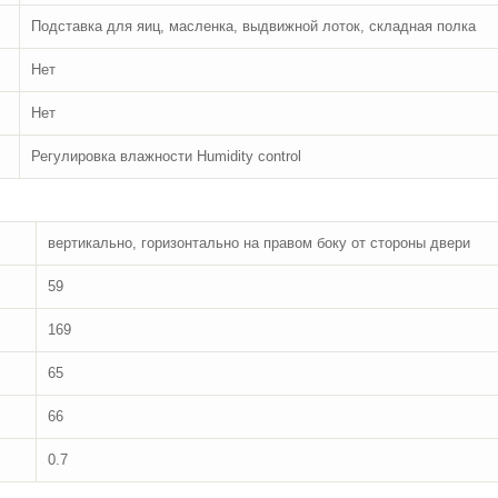
Подставка для яиц, масленка, выдвижной лоток, складная полка
Нет
Нет
Регулировка влажности Humidity control
вертикально, горизонтально на правом боку от стороны двери
59
169
65
66
0.7