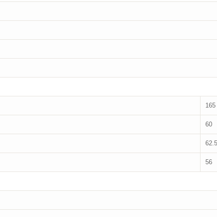
165
60
62.
56