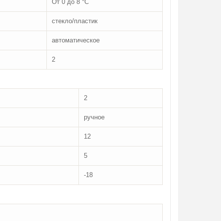
От 0 до 8 °C
стекло/пластик
автоматическое
2
2
ручное
12
5
-18