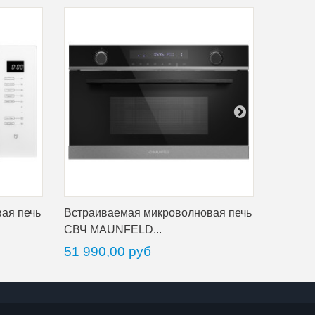
ая печь
Встраиваемая микроволновая печь
Встраи
СВЧ MAUNFELD...
СВЧ MA
51 990,00 руб
40 39