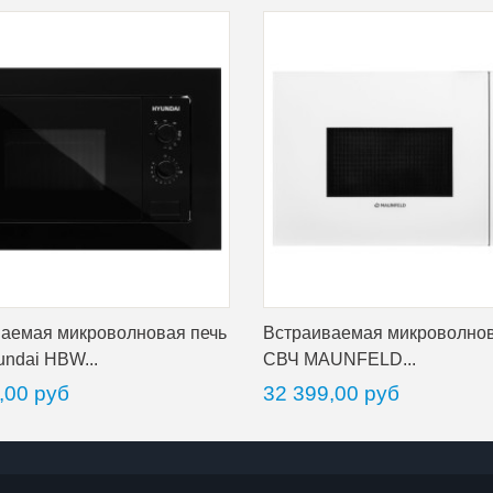
аемая микроволновая печь
Встраиваемая микроволнов
ndai HBW...
СВЧ MAUNFELD...
,00 руб
32 399,00 руб