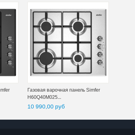
mfer
Газовая варочная панель Simfer
Газовая
H60Q40M025...
СН 234
10 990,00 руб
30 44