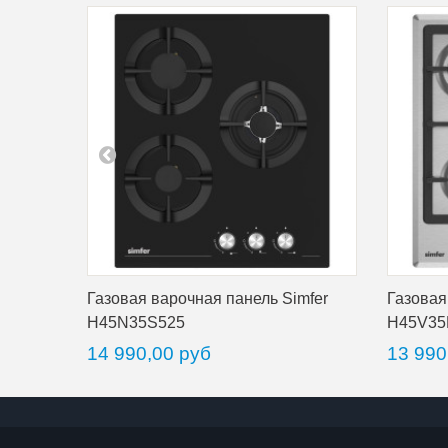
Газовая варочная панель Simfer
Газовая
H45N35S525
H45V35
14 990,00 руб
13 990