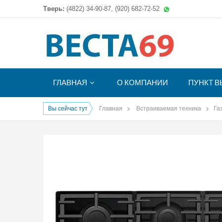
Тверь:
(4822)
34-90-87, (920) 682-72-52
ГЛАВНАЯ
О КОМПАНИИ
ПУНКТ В
Вы сейчас тут
Главная
Встраиваемая техника
Га