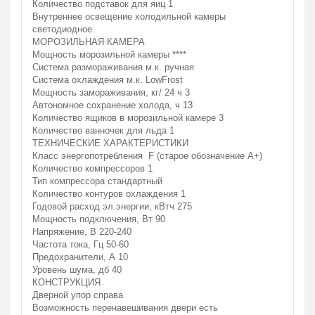
Количество подставок для яиц
1
Внутреннее освещение холодильной камеры
светодиодное
МОРОЗИЛЬНАЯ КАМЕРА
Мощность морозильной камеры
****
Система размораживания м.к.
ручная
Система охлаждения м.к.
LowFrost
Мощность замораживания, кг/ 24 ч
3
Автономное сохранение холода, ч
13
Количество ящиков в морозильной камере
3
Количество ванночек для льда
1
ТЕХНИЧЕСКИЕ ХАРАКТЕРИСТИКИ
Класс энергопотребления
F (старое обозначение A+)
Количество компрессоров
1
Тип компрессора
стандартный
Количество контуров охлаждения
1
Годовой расход эл.энергии, кВтч
275
Мощность подключения, Вт
90
Напряжение, В
220-240
Частота тока, Гц
50-60
Предохранители, А
10
Уровень шума, дб
40
КОНСТРУКЦИЯ
Дверной упор
справа
Возможность перенавешивания двери
есть